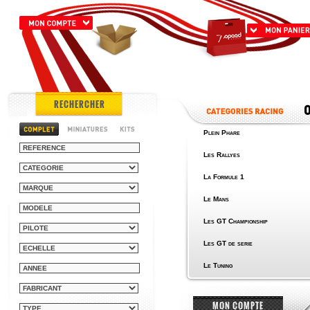
RECHERCHER
Plein Phare
Les Rallyes
La Formule 1
Le Mans
Les GT Championship
Les GT de serie
Le Tuning
MON COMPTE