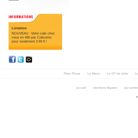
INFORMATIONS
Livraison
NOUVEAU : Votre colis chez
vous en 48h par Colissimo
pour seulement 3.99 € !
Plein Phare
Le Mans
Le GT de série
Le
accueil
mentions légales
qui somm
+