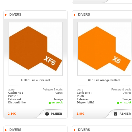
DIVERS
DIVERS
XF06 10 ml cuivre mat
X6 10 ml orange brillant
autre
Peinture & outils
autre
Peinture & outils
Catégorie :
Autres
Catégorie :
Autres
Pilote :
Pilote :
Fabricant:
Tamiya
Fabricant:
Tamiya
Disponibilité
en stock
Disponibilité
en stock
2.80€
2.80€
DIVERS
DIVERS