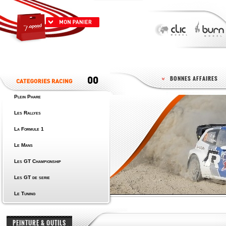
BONNES AFFAIRES
Plein Phare
Les Rallyes
La Formule 1
Le Mans
Les GT Championship
Les GT de serie
Le Tuning
PEINTURE & OUTILS