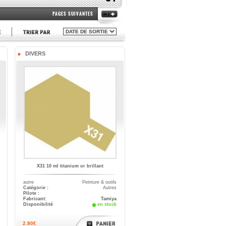
PAGES SUIVANTES
DIVERS
X31 10 ml titanium or brillant
autre
Peinture & outils
Catégorie :
Autres
Pilote :
Fabricant:
Tamiya
Disponibilité
en stock
2.80€