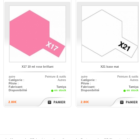
X17 10 ml rose brillant
X21 base mat
autre
Peinture & outils
autre
Peinture & outils
Catégorie :
Autres
Catégorie :
Autres
Pilote :
Pilote :
Fabricant:
Tamiya
Fabricant:
Tamiya
Disponibilité
en stock
Disponibilité
en stock
2.80€
2.80€