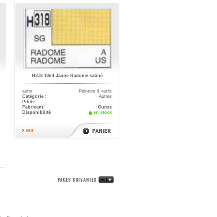
H318 10ml Jaune Radome satiné
autre
Peinture & outils
Catégorie :
Autres
Pilote :
Fabricant:
Gunze
Disponibilité
en stock
2.60€
PAGES SUIVANTES