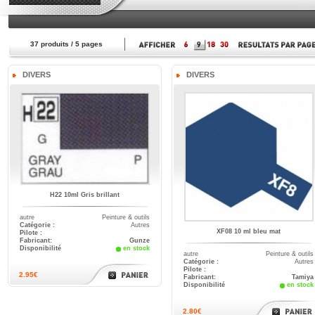
37
produits /
5
pages
DIVERS
DIVERS
H22 10ml Gris brillant
autre
Peinture & outils
Catégorie :
Autres
XF08 10 ml bleu mat
Pilote :
Fabricant:
Gunze
Disponibilité
en stock
autre
Peinture & outils
Catégorie :
Autres
Pilote :
2.95€
Fabricant:
Tamiya
Disponibilité
en stock
2.80€