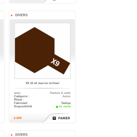
DIVERS
X9 10 ml marron brillant
autre
Peinture & outils
Catégorie :
Autres
Pilote :
Fabricant:
Tamiya
Disponibilité
en stock
2.80€
DIVERS