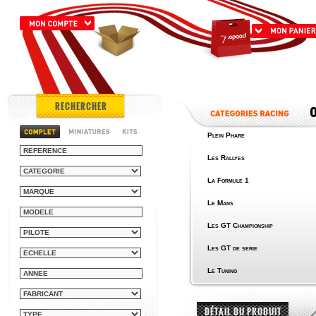
RECHERCHER
Plein Phare
Les Rallyes
La Formule 1
Le Mans
Les GT Championship
Les GT de serie
Le Tuning
DÉTAIL DU PRODUIT