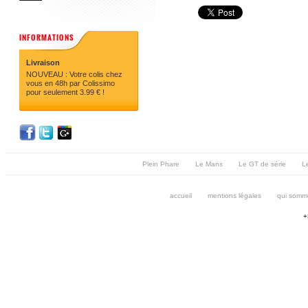
INFORMATIONS
Livraison
NOUVEAU : Votre colis chez
vous en 48h par Colissimo
pour seulement 3.99 € !
Plein Phare
Le Mans
Le GT de série
Le
accueil
mentions légales
qui somm
+