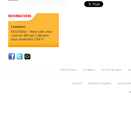
INFORMATIONS
Livraison
NOUVEAU : Votre colis chez
vous en 48h par Colissimo
pour seulement 3.99 € !
Plein Phare
Le Mans
Le GT de série
Le
accueil
mentions légales
qui somm
+