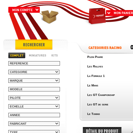
RECHERCHER
Plein Phare
Les Rallyes
La Formule 1
Le Mans
Les GT Championship
Les GT de serie
Le Tuning
DÉTAIL DU PRODUIT