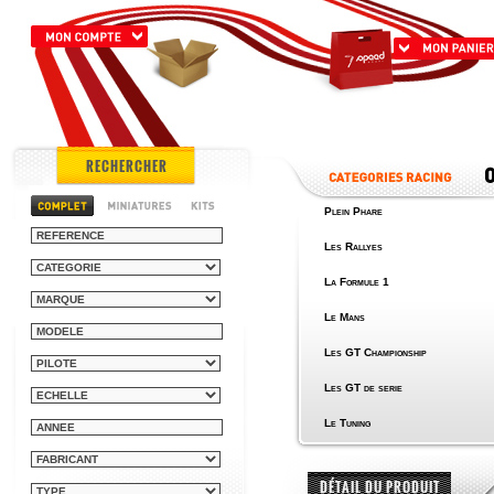
RECHERCHER
Plein Phare
Les Rallyes
La Formule 1
Le Mans
Les GT Championship
Les GT de serie
Le Tuning
DÉTAIL DU PRODUIT