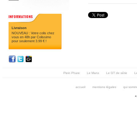
INFORMATIONS
Livraison
NOUVEAU : Votre colis chez
vous en 48h par Colissimo
pour seulement 3.99 € !
Plein Phare
Le Mans
Le GT de série
Le
accueil
mentions légales
qui somm
+