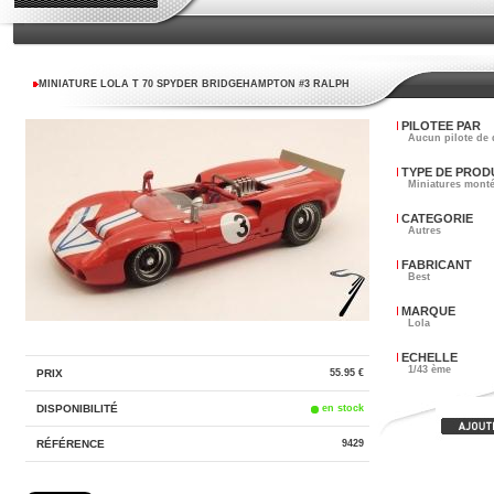
MINIATURE LOLA T 70 SPYDER BRIDGEHAMPTON #3 RALPH
PILOTEE PAR
Aucun pilote de 
TYPE DE PROD
Miniatures mont
CATEGORIE
Autres
FABRICANT
Best
MARQUE
Lola
ECHELLE
1/43 ème
PRIX
55.95 €
DISPONIBILITÉ
en stock
RÉFÉRENCE
9429