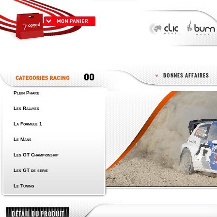
BONNES AFFAIRES
Plein Phare
Les Rallyes
La Formule 1
Le Mans
Les GT Championship
Les GT de serie
Le Tuning
DÉTAIL DU PRODUIT