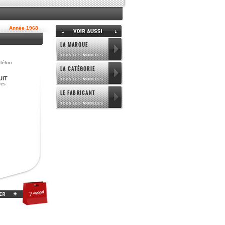
Année 1968
LA MARQUE
TOUS LES MODELES
défini
LA CATÉGORIE
UIT
TOUS LES MODELES
ées
LE FABRICANT
TOUS LES MODELES